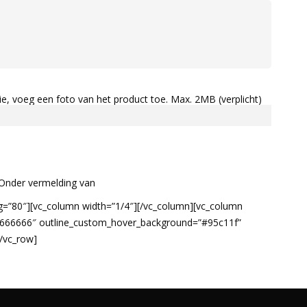
e, voeg een foto van het product toe. Max. 2MB (verplicht)
Onder vermelding van
g=”80″][vc_column width=”1/4″][/vc_column][vc_column
”#666666″ outline_custom_hover_background=”#95c11f”
/vc_row]