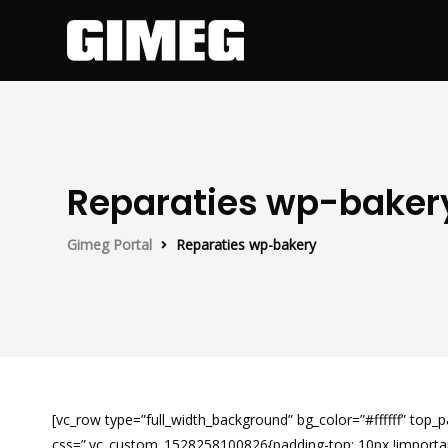
Reparaties wp-baker
Gimeg Portal
Reparaties wp-bakery
[vc_row type=”full_width_background” bg_color=”#ffffff” to
css=”.vc_custom_1528258100826{padding-top: 10px !important