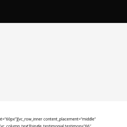
ht=”60px”][vc_row_inner content_placement=”middle”
vc_column_text][single_testimonial testimon=”66″