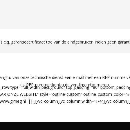
q. garantiecertificaat toe van de eindgebruiker. Indien geen garanti
angt u van onze technische dienst een e-mail met een REP-nummer. 
dit REP-nummer kunt u de zending retourneren.
vc_row type=”full_width_background” top_padding=”80″ bottom_paddin
 NAAR ONZE WEBSITE” style=”outline-custom” outline_custom_color=
Fwww.gimeg.nl|||”][/vc_column][vc_column width=”1/4″][/vc_column][