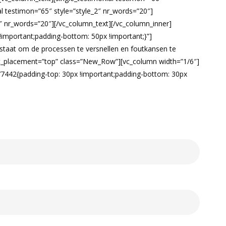
l testimon=”65″ style=”style_2″ nr_words=”20″]
2″ nr_words=”20″][/vc_column_text][/vc_column_inner]
important;padding-bottom: 50px !important;}”]
j in staat om de processen te versnellen en foutkansen te
ent_placement=”top” class=”New_Row”][vc_column width=”1/6″]
77442{padding-top: 30px !important;padding-bottom: 30px