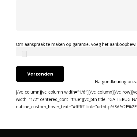
Om aanspraak te maken op garantie, voeg het aankoopbewijs c.
Na goedkeuring ontv
[/vc_column][vc_column width=”1/6″][/vc_column][/vc_row][
width=”1/2″ centered_cont=”true”][vc_btn title=”GA TERUG
outline_custom_hover_text=”#ffffff” link=”url:http%3A%2F%2