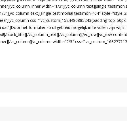
nner][vc_column_inner width=”1/3″][vc_column_text][single_testimonia
1/3″][vc_column_text][single_testimonial testimon=”64″ style=”style_
aea”][vc_column css=”.vc_custom_1524480885243{padding-top: 50px !
st u dat”]Door het formulier zo uitgebreid mogelijk in te vullen zijn wi
d![/block_title][/vc_column_text][/vc_column][/vc_row][vc_row cont
inner][/vc_column][vc_column width=”2/3″ css=”.vc_custom_16327711