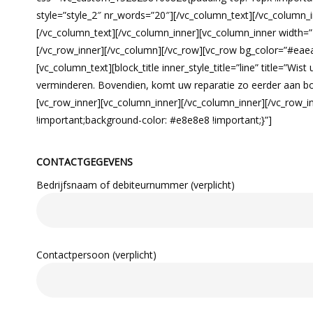
style=”style_2″ nr_words=”20″][/vc_column_text][/vc_column_i
[/vc_column_text][/vc_column_inner][vc_column_inner width=”
[/vc_row_inner][/vc_column][/vc_row][vc_row bg_color=”#eae
[vc_column_text][block_title inner_style_title=”line” title=”Wi
verminderen. Bovendien, komt uw reparatie zo eerder aan bo
[vc_row_inner][vc_column_inner][/vc_column_inner][/vc_row_
!important;background-color: #e8e8e8 !important;}”]
CONTACTGEGEVENS
Bedrijfsnaam of debiteurnummer (verplicht)
Contactpersoon (verplicht)