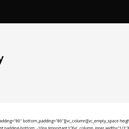
y
p_padding=”80″ bottom_padding=”80″][vc_column][vc_empty_space heig
;padding-bottom: -10px !important;}”][vc_column_inner width=”1/3″][